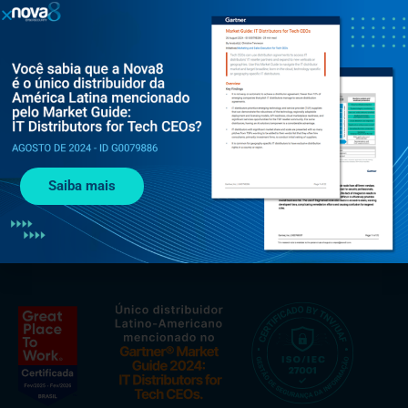
Al. Rio Negro, 585 - Torre Jaçarí - 13º andar Conjunto 134 -
Alphaville, Barueri - SP, 06454-000
+55 (11) 3375 0133
Saiba mais
contato@nova8.com.br
Fale com a Nova8 pelo WhatsApp