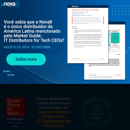
Al. Rio Negro, 585 - Torre Jaçarí - 13º andar Conjunto 134 -
Alphaville, Barueri - SP, 06454-000
+55 (11) 3375 0133
Saiba mais
contato@nova8.com.br
Fale com a Nova8 pelo WhatsApp