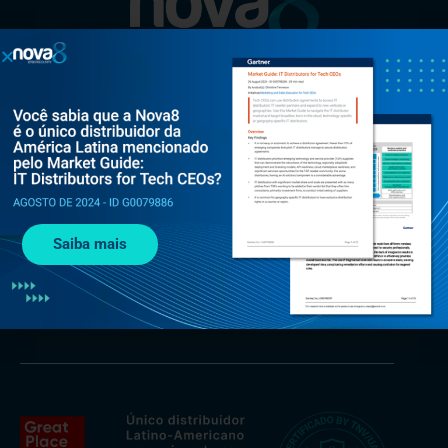
Al. Rio Negro, 585 - Torre Jaçarí - 13º andar Conjunto 134 -
Alphaville, Barueri - SP, 06454-000
Saiba mais
+55 (11) 3375 0133
contato@nova8.com.br
Fale com a Nova8 pelo WhatsApp