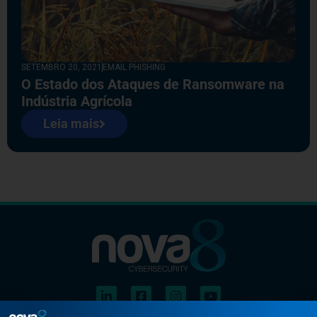
SETEMBRO 20, 2021
EMAIL PHISHING
O Estado dos Ataques de Ransomware na
Indústria Agrícola
Leia mais