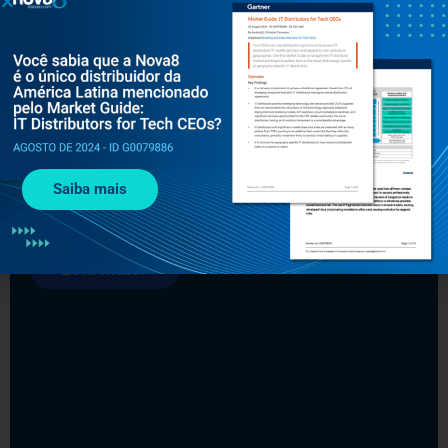
MARÇO 3, 2021
#CYBERSECURITY
Secure Coding Virtual Summit aborda os
Saiba mais
principais assuntos relacionados a
segurança em código
Leia mais