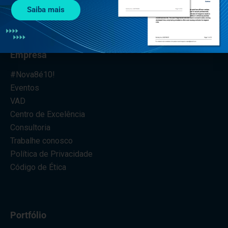
Saiba mais
Empresa
#Nova8é10!
Eventos
VAD
Centro de Excelência
Consultoria
Trabalhe conosco
Política de Privacidade
Código de Ética
Portfólio