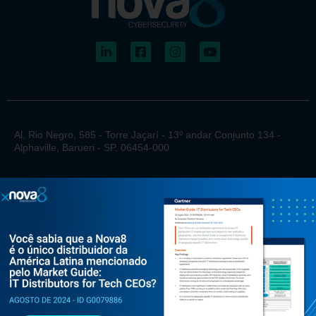
Al. Rio Negro, 585 - Torre Jaçarí - 13º andar Conjunto 134 -
Alphaville, Barueri - SP, 06454-000
+55 (11) 3375 0133
contato@nova8.com.br
Fale com a Nova8 pelo WhatsApp