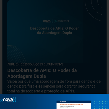
ABRIL 24, 2025
SOLUÇÕES CLOUD-NATIVE
Descoberta de APIs: O Poder da
Abordagem Dupla
Saiba por que uma abordagem de fora para dentro e de
dentro para fora é essencial para garantir segurança
total na descoberta e proteção de APIs.
Leia mais