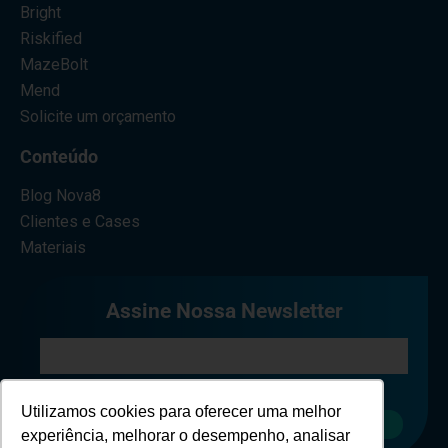
Bright
Riskified
MazeBolt
Mend
Solicite um orçamento
Conteúdo
Blog Nova8
Clientes e Cases
Materiais
Assine Nossa Newsletter
Eu concordo em receber comunicações.
Utilizamos cookies para oferecer uma melhor
Cadastrar
experiência, melhorar o desempenho, analisar