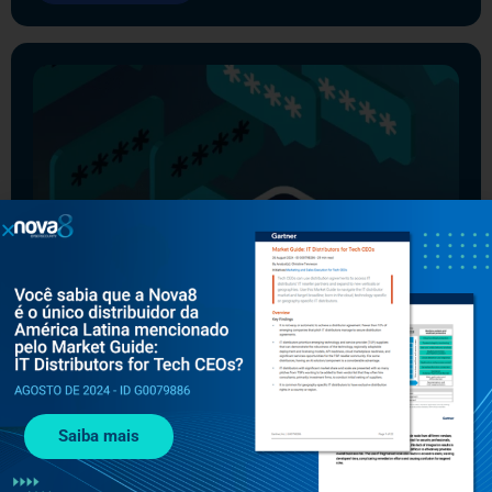
JANEIRO 15, 2025
SOLUÇÕES CLOUD-NATIVE
Fraude SMS Pumping: Como Proteger Suas
Operações
Descubra como a Cequence ajuda a combater fraudes
Saiba mais
de SMS pumping, protegendo sua empresa contra
prejuízos financeiros e operacionais.