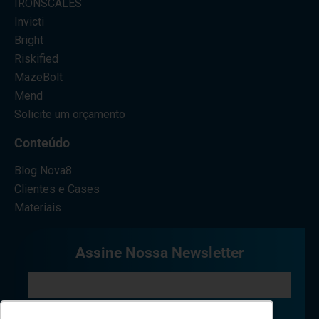
IRONSCALES
Invicti
Bright
Riskified
MazeBolt
Mend
Solicite um orçamento
Conteúdo
Blog Nova8
Clientes e Cases
Materiais
Assine Nossa Newsletter
Eu concordo em receber comunicações.