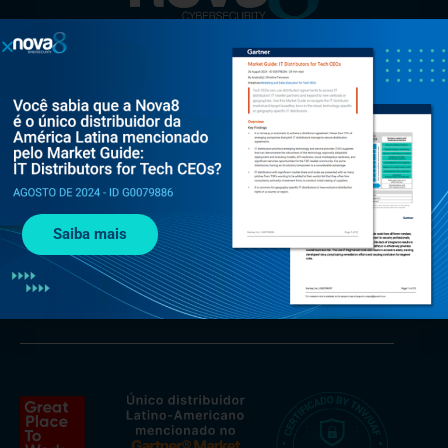
Al. Rio Negro, 585 - Torre Jaçarí - 13º andar Conjunto 134 -
Alphaville, Barueri - SP, 06454-000
Saiba mais
+55 (11) 3375 0133
contato@nova8.com.br
Fale com a Nova8 pelo WhatsApp