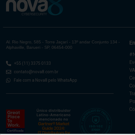
Al. Rio Negro, 585 - Torre Jaçarí - 13º andar Conjunto 134 -
E
Alphaville, Barueri - SP, 06454-000
#N
Ev
+55 (11) 3375 0133
V
contato@nova8.com.br
Ce
Fale com a Nova8 pelo WhatsApp
Co
Tr
Po
Có