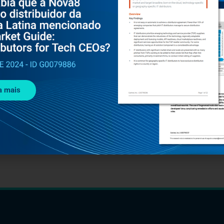
ABRIL 15, 2025
UPWIND
Nova8 e Upwind no CIO Brasil 2025
a mais
A Nova8 e a Upwind marcaram presença no CIO Brasil
2025, mostrando como a segurança em nuvem pode
acelerar a inovação nas empresas brasileiras.
Leia mais