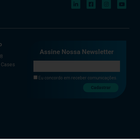
o
Assine Nossa Newsletter
a8
e Cases
Eu concordo em receber comunicações.
Cadastrar