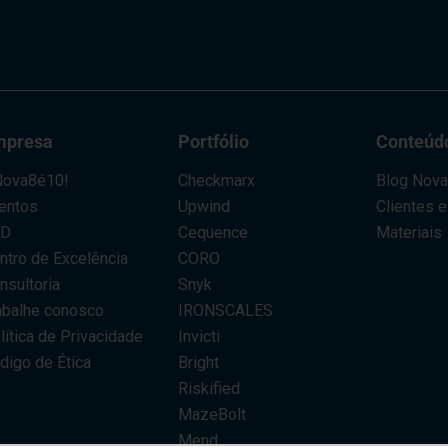
mpresa
Portfólio
Conteúd
ova8é10!
Checkmarx
Blog Nov
entos
Upwind
Clientes 
AD
Cequence
Materiais
ntro de Excelência
CORO
nsultoria
Snyk
abalhe conosco
IRONSCALES
lítica de Privacidade
Invicti
digo de Ética
Bright
Riskified
MazeBolt
Mend