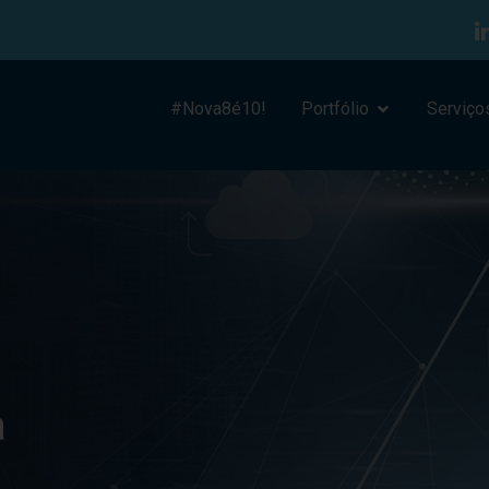
#Nova8é10!
Portfólio
Serviço
a