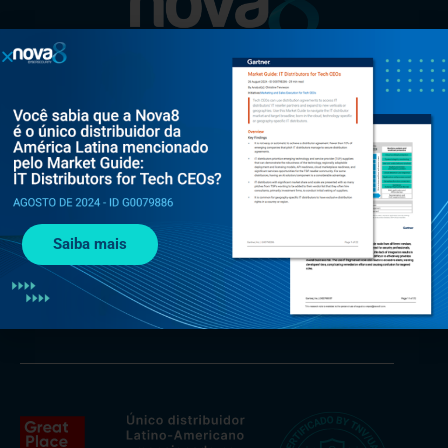
Al. Rio Negro, 585 - Torre Jaçarí - 13º andar Conjunto 134 -
Alphaville, Barueri - SP, 06454-000
Saiba mais
+55 (11) 3375 0133
contato@nova8.com.br
Fale com a Nova8 pelo WhatsApp