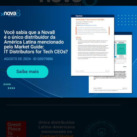
Al. Rio Negro, 585 - Torre Jaçarí - 13º andar Conjunto 134 -
Alphaville, Barueri - SP, 06454-000
Saiba mais
+55 (11) 3375 0133
contato@nova8.com.br
Fale com a Nova8 pelo WhatsApp