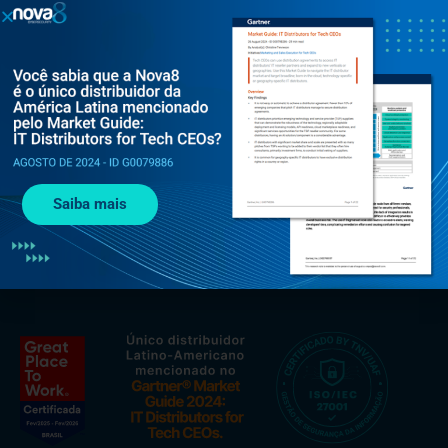
Al. Rio Negro, 585 - Torre Jaçarí - 13º andar Conjunto 134 -
Alphaville, Barueri - SP, 06454-000
+55 (11) 3375 0133
Saiba mais
contato@nova8.com.br
Fale com a Nova8 pelo WhatsApp