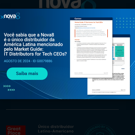
Al. Rio Negro, 585 - Torre Jaçarí - 13º andar Conjunto 134 -
Alphaville, Barueri - SP, 06454-000
Saiba mais
+55 (11) 3375 0133
contato@nova8.com.br
Fale com a Nova8 pelo WhatsApp