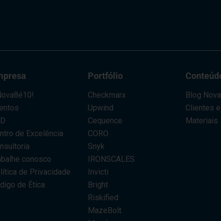
mpresa
Portfólio
Conteúd
ova8é10!
Checkmarx
Blog Nov
entos
Upwind
Clientes 
AD
Cequence
Materiais
ntro de Excelência
CORO
nsultoria
Snyk
abalhe conosco
IRONSCALES
lítica de Privacidade
Invicti
digo de Ética
Bright
Riskified
MazeBolt