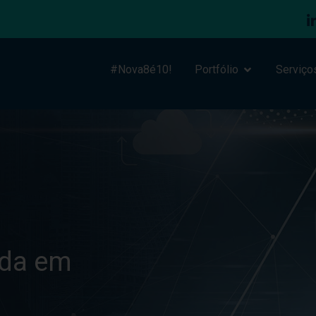
#Nova8é10!
Portfólio
Serviço
ada em