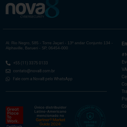
Al. Rio Negro, 585 - Torre Jaçarí - 13º andar Conjunto 134 -
E
Alphaville, Barueri - SP, 06454-000
#N
Ev
+55 (11) 3375 0133
V
contato@nova8.com.br
Ce
Fale com a Nova8 pelo WhatsApp
Co
Tr
Po
Có