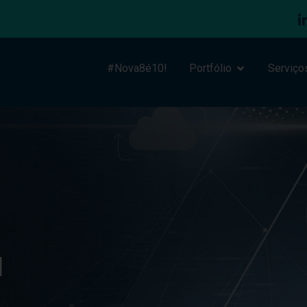
#Nova8é10!
Portfólio
Serviço
I