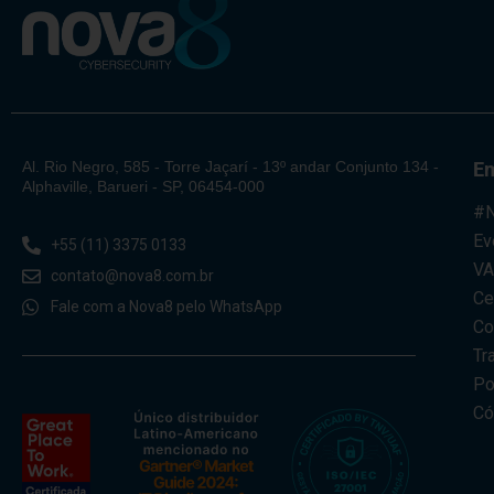
Al. Rio Negro, 585 - Torre Jaçarí - 13º andar Conjunto 134 -
E
Alphaville, Barueri - SP, 06454-000
#N
Ev
+55 (11) 3375 0133
V
contato@nova8.com.br
Ce
Fale com a Nova8 pelo WhatsApp
Co
Tr
Po
Có