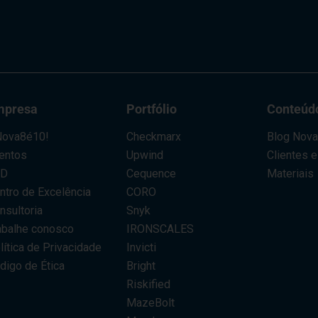
mpresa
Portfólio
Conteúd
ova8é10!
Checkmarx
Blog Nov
entos
Upwind
Clientes 
AD
Cequence
Materiais
ntro de Excelência
CORO
nsultoria
Snyk
abalhe conosco
IRONSCALES
lítica de Privacidade
Invicti
digo de Ética
Bright
Riskified
MazeBolt