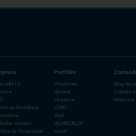
mpresa
Portfólio
Conteúd
ova8é10!
Checkmarx
Blog Nov
entos
Upwind
Clientes 
AD
Cequence
Materiais
ntro de Excelência
CORO
nsultoria
Snyk
abalhe conosco
IRONSCALES
lítica de Privacidade
Invicti