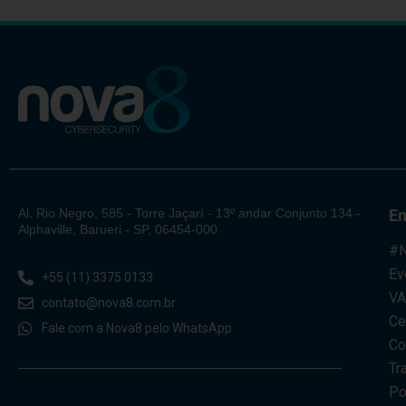
Al. Rio Negro, 585 - Torre Jaçarí - 13º andar Conjunto 134 -
E
Alphaville, Barueri - SP, 06454-000
#N
Ev
+55 (11) 3375 0133
V
contato@nova8.com.br
Ce
Fale com a Nova8 pelo WhatsApp
Co
Tr
Po