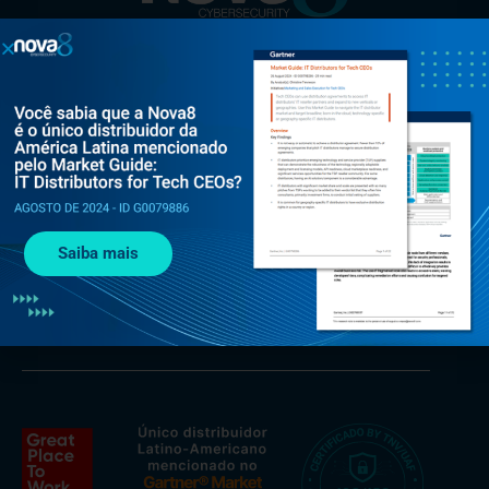
Al. Rio Negro, 585 - Torre Jaçarí - 13º andar Conjunto 134 -
Alphaville, Barueri - SP, 06454-000
Saiba mais
+55 (11) 3375 0133
contato@nova8.com.br
Fale com a Nova8 pelo WhatsApp