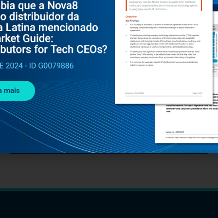
FEVEREIRO 16, 2023
MATERIAIS
Cliente em Destaque: Pismo constrói forte
cultura de segurança
a mais
Leia mais