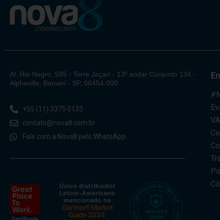
Al. Rio Negro, 585 - Torre Jaçarí - 13º andar Conjunto 134 -
E
Alphaville, Barueri - SP, 06454-000
#N
Ev
+55 (11) 3375 0133
V
contato@nova8.com.br
Ce
Fale com a Nova8 pelo WhatsApp
Co
Tr
Po
Có