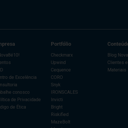
mpresa
Portfólio
Conteúd
ova8é10!
Checkmarx
Blog Nov
entos
Upwind
Clientes 
AD
Cequence
Materiais
ntro de Excelência
CORO
nsultoria
Snyk
abalhe conosco
IRONSCALES
lítica de Privacidade
Invicti
digo de Ética
Bright
Riskified
MazeBolt