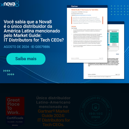
Al. Rio Negro, 585 - Torre Jaçarí - 13º andar Conjunto 134 -
Alphaville, Barueri - SP, 06454-000
+55 (11) 3375 0133
Saiba mais
contato@nova8.com.br
Fale com a Nova8 pelo WhatsApp