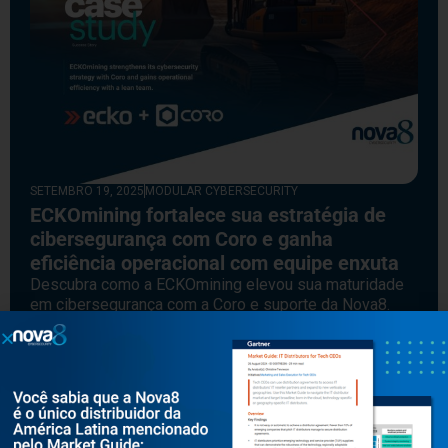
SETEMBRO 19, 2025
MODULAR CYBERSECURITY
ECKOmining fortalece sua estratégia de
cibersegurança com Coro e ganha
eficiência operacional com equipe enxuta
Descubra como a ECKOmining elevou sua maturidade
em cibersegurança com a Coro e suporte da Nova8.
Case real no setor de mineração, com proteção em
nuvem, e-mail e endpoints, ideal para equipes de TI
enxutas.
Leia mais