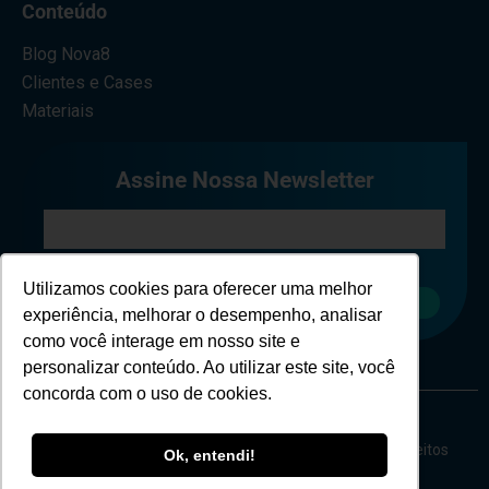
Conteúdo
Blog Nova8
Clientes e Cases
Materiais
Assine Nossa Newsletter
Eu concordo em receber comunicações.
Utilizamos cookies para oferecer uma melhor
Cadastrar
experiência, melhorar o desempenho, analisar
como você interage em nosso site e
personalizar conteúdo. Ao utilizar este site, você
concorda com o uso de cookies.
Copyright © Nova 8 Cybersecurity - 2026 - Todos os direitos
Ok, entendi!
reservados