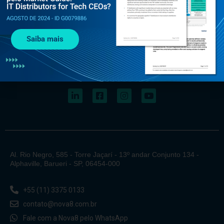
Saiba mais
Al. Rio Negro, 585 - Torre Jaçarí - 13º andar Conjunto 134 -
Alphaville, Barueri - SP, 06454-000
+55 (11) 3375 0133
contato@nova8.com.br
Fale com a Nova8 pelo WhatsApp