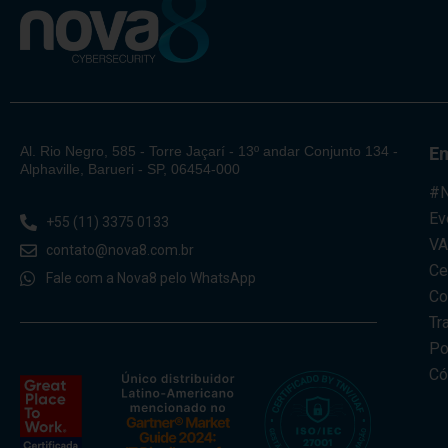
Al. Rio Negro, 585 - Torre Jaçarí - 13º andar Conjunto 134 -
E
Alphaville, Barueri - SP, 06454-000
#N
Ev
+55 (11) 3375 0133
V
contato@nova8.com.br
Ce
Fale com a Nova8 pelo WhatsApp
Co
Tr
Po
Có