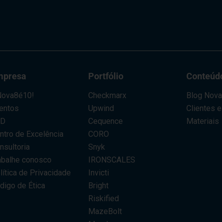
mpresa
Portfólio
Conteúd
ova8é10!
Checkmarx
Blog Nov
entos
Upwind
Clientes 
AD
Cequence
Materiais
ntro de Excelência
CORO
nsultoria
Snyk
abalhe conosco
IRONSCALES
lítica de Privacidade
Invicti
digo de Ética
Bright
Riskified
MazeBolt