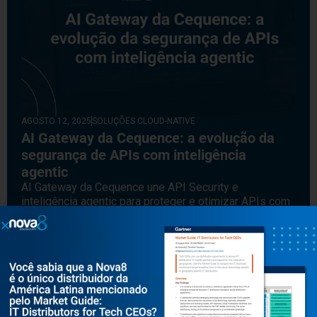
AGOSTO 12, 2025
SOLUÇÕES CLOUD-NATIVE
AI Gateway da Cequence: a evolução da
segurança de APIs com inteligência
agentic
AI Gateway da Cequence une API Security e
inteligência agentic para proteger e otimizar APIs com
segurança, escalabilidade e controle.
Leia mais