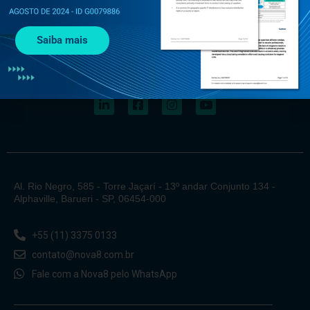
Saiba mais
Al. Rio Negro, 585 - Torre Jaçarí - 13º andar Conjunto 134 -
Alphaville, Barueri - SP, 06454-000
+55 (11) 3375 0133
contato@nova8.com.br
Fale com a Nova8 pelo WhatsApp