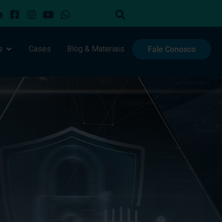
s
Cases
Blog & Materiais
Fale Conosco