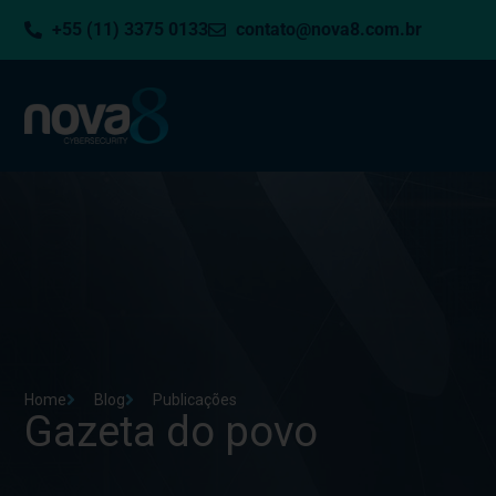
+55 (11) 3375 0133
contato@nova8.com.br
Home
Blog
Publicações
Gazeta do povo