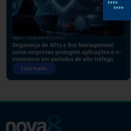
ABRIL 7, 2026
GAZETA DO POVO
Segurança de APIs e Bot Management:
como empresas protegem aplicações e e-
commerce em períodos de alto tráfego
Leia mais