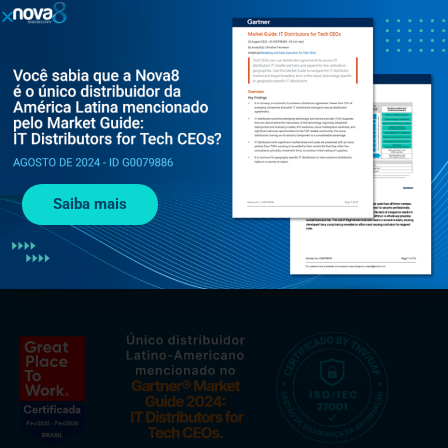
Al. Rio Negro, 585 - Torre Jaçarí - 13º andar Conjunto 134 -
Alphaville, Barueri - SP, 06454-000
+55 (11) 3375 0133
Saiba mais
contato@nova8.com.br
Fale com a Nova8 pelo WhatsApp