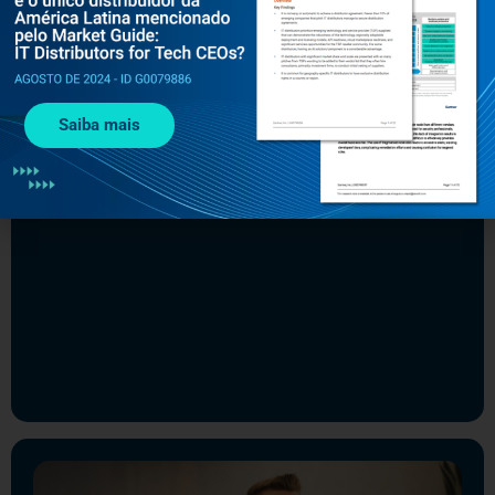
DEZEMBRO 1, 2022
SEGURANÇA
Segurança em transações online: qual
nosso panorama atual?
Saiba mais
Leia mais