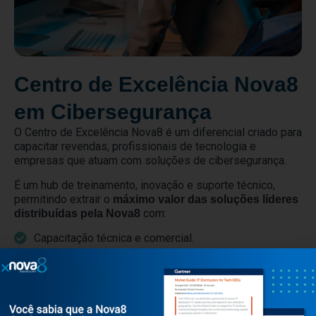
Centro de Excelência Nova8
em Cibersegurança
O Centro de Excelência Nova8 é um diferencial criado para
capacitar revendas, profissionais de tecnologia e
empresas que atuam com soluções de cibersegurança.
É um hub de treinamento, inovação e suporte técnico,
permitindo extrair o
máximo valor das soluções líderes
com:
distribuídas pela Nova8
Capacitação técnica e comercial.
Laboratórios e simulações hands-on.
Suporte técnico e Provas de Conceito (PoCs).
Sessões executivas e mentorias.